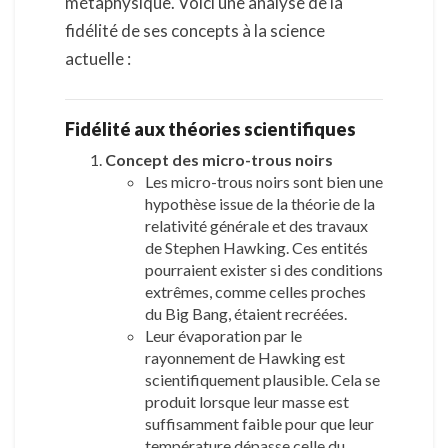
métaphysique. Voici une analyse de la
i
fidélité de ses concepts à la science
r
s
actuelle :
d
e
T
Fidélité aux théories scientifiques
r
Concept des micro-trous noirs
i
Les micro-trous noirs sont bien une
t
hypothèse issue de la théorie de la
è
relativité générale et des travaux
m
de Stephen Hawking. Ces entités
e
pourraient exister si des conditions
extrêmes, comme celles proches
du Big Bang, étaient recréées.
Leur évaporation par le
rayonnement de Hawking est
scientifiquement plausible. Cela se
produit lorsque leur masse est
suffisamment faible pour que leur
température dépasse celle du