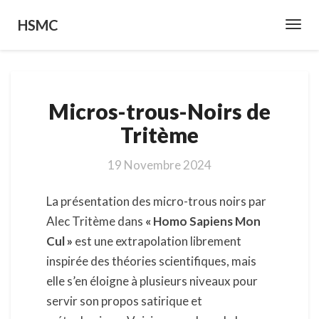
HSMC
Toggl
Navig
M
Micros-trous-Noirs de
i
c
Tritème
r
o
19 Novembre 2024
s
-
La présentation des micro-trous noirs par
t
r
Alec Tritème dans
« Homo Sapiens Mon
o
Cul »
est une extrapolation librement
u
inspirée des théories scientifiques, mais
s
elle s’en éloigne à plusieurs niveaux pour
-
N
servir son propos satirique et
o