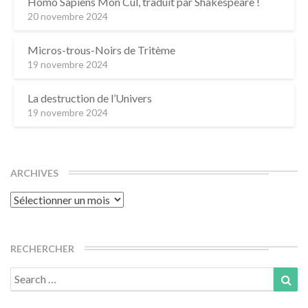
Homo Sapiens Mon Cul, traduit par Shakespeare !
20 novembre 2024
Micros-trous-Noirs de Tritème
19 novembre 2024
La destruction de l’Univers
19 novembre 2024
ARCHIVES
Archives
RECHERCHER
Search
Sea
for: