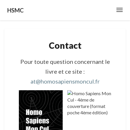
HSMC
Toggl
Navig
C
Contact
o
n
t
Pour toute question concernant le
a
c
livre et ce site :
t
at@homosapiensmoncul.fr