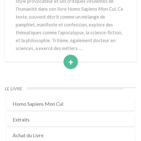
style provocateur et ses critiques virulentes de
r
l’humanité dans son livre Homo Sapiens Mon Cul. Ce
i
texte, souvent décrit comme un mélange de
t
pamphlet, manifeste et confession, explore des
è
m
thématiques comme l’apocalypse, la science-fiction,
e
et la philosophie. Tritème, également docteur en
p
sciences, a exercé des métiers …
a
+
r
C
R
h
e
a
a
t
LE LIVRE
d
g
M
p
Homo Sapiens Mon Cul
o
t
r
Extraits
e
Achat du Livre