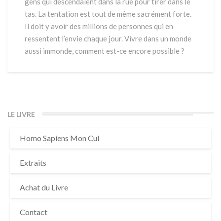
gens qui descendaient dans la rue pour tirer dans le
d
tas. La tentation est tout de même sacrément forte.
a
Il doit y avoir des millions de personnes qui en
n
ressentent l’envie chaque jour. Vivre dans un monde
s
l
aussi immonde, comment est-ce encore possible ?
e
t
a
s
LE LIVRE
Homo Sapiens Mon Cul
Extraits
Achat du Livre
Contact