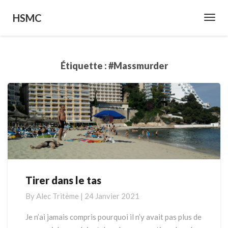
HSMC
Toggl
Navig
Étiquette : #massmurder
Tirer dans le tas
T
i
By
Alec Tritème
|
24 Janvier 2021
r
e
Je n’ai jamais compris pourquoi il n’y avait pas plus de
r