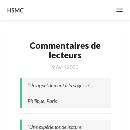
HSMC
Toggl
Navig
C
Commentaires de
o
m
lecteurs
m
e
9 Avril 2020
n
t
a
“Un appel dément à la sagesse”
i
r
Philippe, Paris
e
s
d
e
“Une expérience de lecture
l