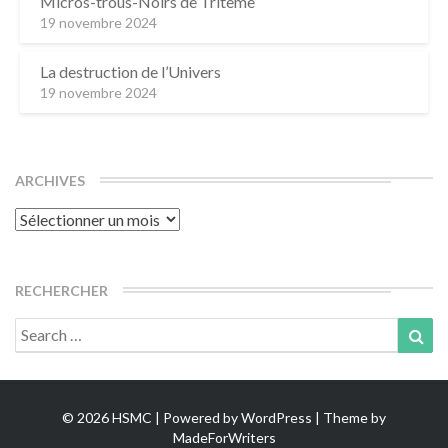
Micros-trous-Noirs de Tritème
19 novembre 2024
La destruction de l’Univers
19 novembre 2024
ARCHIVES
Archives
RECHERCHER
Search
Sea
for:
© 2026 HSMC | Powered by
WordPress
| Theme by
MadeForWriters