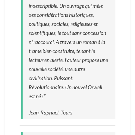
e
indescriptible. Un ouvrage qui mêle
c
des considérations historiques,
t
politiques, sociales, religieuses et
e
u
scientifiques, le tout sans concession
r
ni raccourci. A travers un roman à la
s
trame bien construite, tenant le
lecteur en alerte, l’auteur propose une
nouvelle société, une autre
civilisation. Puissant.
Révolutionnaire. Un nouvel Orwell
est né !”
Jean-Raphaël, Tours