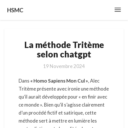
HSMC
Toggl
Navig
L
La méthode Tritème
a
m
selon chatgpt
é
t
19 Novembre 2024
h
o
Dans
« Homo Sapiens Mon Cul »
, Alec
d
e
Tritème présente avec ironie une méthode
T
qu’il aurait développée pour « en finir avec
r
ce monde ». Bien qu’il s’agisse clairement
i
d’un procédé fictif et satirique, cette
t
è
méthode sert à mettre en lumière les
m