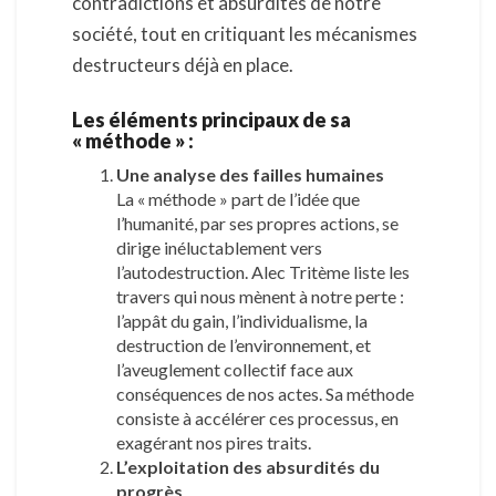
contradictions et absurdités de notre
e
société, tout en critiquant les mécanismes
s
e
destructeurs déjà en place.
l
o
Les éléments principaux de sa
n
« méthode » :
c
Une analyse des failles humaines
h
La « méthode » part de l’idée que
a
l’humanité, par ses propres actions, se
t
dirige inéluctablement vers
g
l’autodestruction. Alec Tritème liste les
p
travers qui nous mènent à notre perte :
t
l’appât du gain, l’individualisme, la
destruction de l’environnement, et
l’aveuglement collectif face aux
conséquences de nos actes. Sa méthode
consiste à accélérer ces processus, en
exagérant nos pires traits.
L’exploitation des absurdités du
progrès